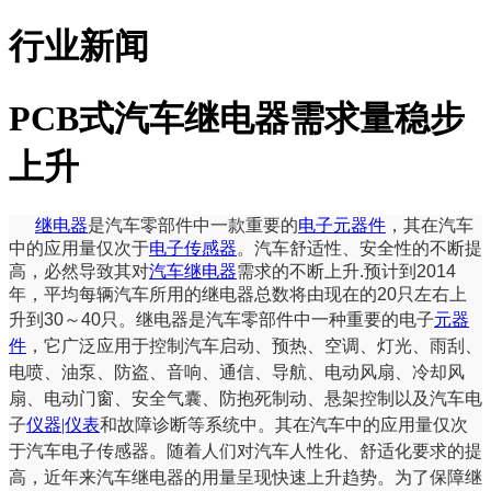
行业新闻
PCB式汽车继电器需求量稳步
上升
继电器
是汽车零部件中一款重要的
电子元器件
，其在汽车
中的应用量仅次于
电子
传感器
。汽车舒适性、安全性的不断提
高，必然导致其对
汽车继电器
需求的不断上升.预计到2014
年，平均每辆汽车所用的继电器总数将由现在的20只左右上
升到30～40只。
继电器是汽车零部件中一种重要的电子
元器
件
，它广泛应用于控制汽车启动、预热、空调、灯光、雨刮、
电喷、油泵、防盗、音响、通信、导航、电动风扇、冷却风
扇、电动门窗、安全气囊、防抱死制动、悬架控制以及汽车电
子
仪器|仪表
和故障诊断等系统中。其在汽车中的应用量仅次
于汽车电子传感器。随着人们对汽车人性化、舒适化要求的提
高，近年来汽车继电器的用量呈现快速上升趋势。为了保障继